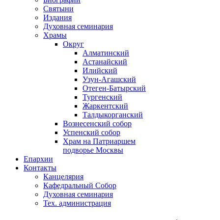
Святыни
Издания
Духовная семинария
Храмы
Округ
Алматинский
Астанайский
Илийский
Узун-Агашский
Отеген-Батырский
Тургенский
Жаркентский
Талдыкорганский
Вознесенский собор
Успенский собор
Храм на Патриаршем
подворье Москвы
Епархии
Контакты
Канцелярия
Кафедральный Собор
Духовная семинария
Тех. администрация