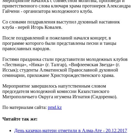
Мероприятие началось с совместной молитвы, проповеди и
приветственного слова ключаря храма протоиерея Александра
Гайчени - организатора молодежного клуба.
Со словами поздравления выступил духовный наставник
клуба - иерей Игорь Ковалев.
После поздравлений и пожеланий начался концерт, в
программе которого были представлены песни и танцы
православных народов.
Гостями праздника стали представители молодежных клубов
«Лествица», «Ника» (г. Талгар), «Вифлеемская Звезда» (г.
Иссык); студенты Алматинской Православной духовной
семинарии, прихожане Христорождественского храма.
Мероприятие завершилось напутственным словом
председателя молодежной комиссии Казахстанского
Митрополичьего Округа игумена Игнатия (Сидоренко).
По материалам сайта:
pmd.kz
Читайте так же:
День казачки-матери отметили в Алма-Ате -
20.12.2017