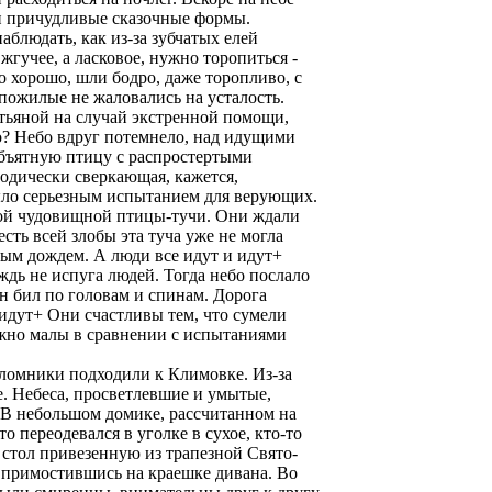
ли причудливые сказочные формы.
аблюдать, как из-за зубчатых елей
жгучее, а ласковое, нужно торопиться -
о хорошо, шли бодро, даже торопливо, с
пожилые не жаловались на усталость.
ьяной на случай экстренной помощи,
то? Небо вдруг потемнело, над идущими
объятную птицу с распростертыми
одически сверкающая, кажется,
ыло серьезным испытанием для верующих.
этой чудовищной птицы-тучи. Они ждали
есть всей злобы эта туча уже не могла
ым дождем. А люди все идут и идут+
ждь не испуга людей. Тогда небо послало
н бил по головам и спинам. Дорога
 идут+ Они счастливы тем, что сумели
ожно малы в сравнении с испытаниями
ломники подходили к Климовке. Из-за
. Небеса, просветлевшие и умытые,
 В небольшом домике, рассчитанном на
то переодевался в уголке в сухое, кто-то
 стол привезенную из трапезной Свято-
ак примостившись на краешке дивана. Во