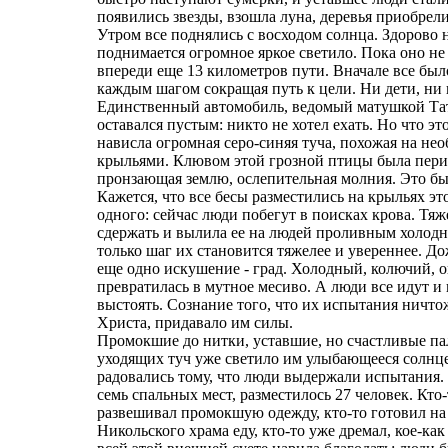
появились звезды, взошла луна, деревья приобре
Утром все поднялись с восходом солнца. Здорово н
поднимается огромное яркое светило. Пока оно не 
впереди еще 13 километров пути. Вначале все был
каждым шагом сокращая путь к цели. Ни дети, ни 
Единственный автомобиль, ведомый матушкой Тат
оставался пустым: никто не хотел ехать. Но что э
нависла огромная серо-синяя туча, похожая на не
крыльями. Клювом этой грозной птицы была пери
пронзающая землю, ослепительная молния. Это б
Кажется, что все бесы разместились на крыльях 
одного: сейчас люди побегут в поисках крова. Тяж
сдержать и вылила ее на людей проливным холодн
только шаг их становится тяжелее и увереннее. До
еще одно искушение - град. Холодный, колючий, о
превратилась в мутное месиво. А люди все идут и
выстоять. Сознание того, что их испытания ничт
Христа, придавало им силы.
Промокшие до нитки, уставшие, но счастливые па
уходящих туч уже светило им улыбающееся солнце
радовались тому, что люди выдержали испытания.
семь спальных мест, разместилось 27 человек. Кто-
развешивал промокшую одежду, кто-то готовил на
Никольского храма еду, кто-то уже дремал, кое-к