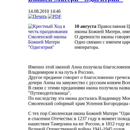
14.08.2010 14:46
10 августа
Православная Ц
иконы Божией Матери, име
О древности иконы говорят
Одно связано с именем цар
императора.
Именно этой иконой Анна получила благословение
Владимиром и на путь в Россию.
Другое предание говорит о благословении грече
дочери Анны на замужество с русским князем Все
В связи с этими преданиями икона получила назва
"Путеводительница".
По наследству эта икона досталась Владимиру Мон
Смоленский соборный храм Успения Богородицы 
С тех пор Смоленская икона Божией Матери "Одиг
в спасении Отечества: в 1237 году в момент похода
нашествия Тамерлана на юг России, в 1812 году в
Великой Отечественной войны 1941-1945 годов.