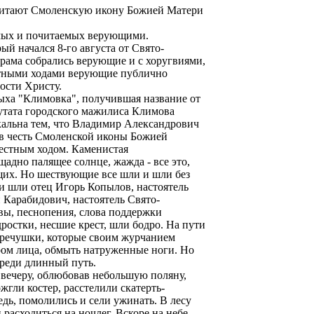
почитают Смоленскую икону Божией Матери
имых и почитаемых верующими.
й начался 8-го августа от Свято-
храма собрались верующие и с хоругвиями,
стными ходами верующие публично
ности Христу.
дыха "Климовка", получившая название от
путата городского мажилиса Климова
кальна тем, что Владимир Александрович
 в честь Смоленской иконы Божией
естным ходом. Каменистая
щадно палящее солнце, жажда - все это,
щих. Но шествующие все шли и шли без
ди шли отец Игорь Копылов, настоятель
н Карабидович, настоятель Свято-
вы, песнопения, слова поддержки
ростки, несшие крест, шли бодро. На пути
 речушки, которые своим журчанием
ом лица, обмыть натруженные ноги. Но
реди длинный путь.
 вечеру, облюбовав небольшую поляну,
жгли костер, расстелили скатерть-
дь, помолились и сели ужинать. В лесу
расходиться на ночлег. Вскоре на небе