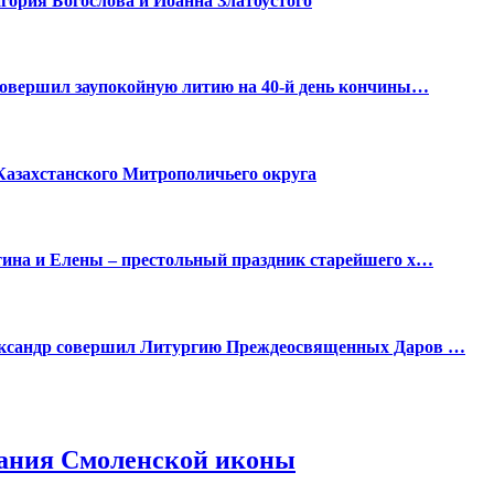
гория Богослова и Иоанна Златоустого
совершил заупокойную литию на 40-й день кончины…
Казахстанского Митрополичьего округа
тина и Елены – престольный праздник старейшего х…
ександр совершил Литургию Преждеосвященных Даров …
вания Смоленской иконы