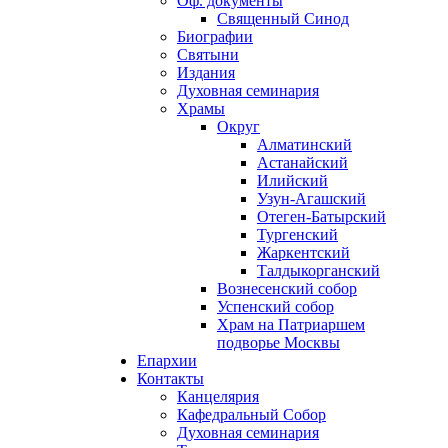
Оф. документы
Священный Синод
Биографии
Святыни
Издания
Духовная семинария
Храмы
Округ
Алматинский
Астанайский
Илийский
Узун-Агашский
Отеген-Батырский
Тургенский
Жаркентский
Талдыкорганский
Вознесенский собор
Успенский собор
Храм на Патриаршем
подворье Москвы
Епархии
Контакты
Канцелярия
Кафедральный Собор
Духовная семинария