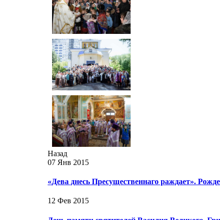
Назад
07 Янв 2015
«Дева днесь Пресущественнаго раждает». Рожд
12 Фев 2015