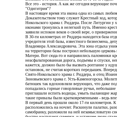
Все это - история. А как же сегодня верующие 
"Одигитрия"?
В настоящее время эта икона одна из самых люб
Доказательством тому служит Крестный ход, которы
Никольского храма г. Риддера. После Литургии у 
иконами тронулись в нелегкий путь. Именно кре
заявили испокон веков о своей вере, о привержен
В 30-ти километрах от Риддера находится база от
учредителя этой базы, известного бизнесмена, де
Владимира Александровича. Эта зона отдыха уни
на территории базы построил небольшую церковь
Матери. Вот сюда-то и направились паломники кр
неасфальтированная дорога, подъемы и спуски, не
кажется, должно было бы вызвать роптание у иду
остановок, не считая коротких передышек. Впере
Свято-Никольского храма г. Риддера, и отец Иоан
Зиновьевского храма г. Усть-Каменогорска. Молит
батюшек так вдохновляли верующих, что даже под
попадались горные говорливые ручьи, небольшие
приглашали испить водицы, умыть пылающие жар
такие привалы были кратковременными - ведь впе
В первый день прошли около 17-ти километров. К
расположились на ночлег. Раскинули палатки, разо
самобранку, разложили на ней незамысловатую сне
быстро наступают сумерки, и уставшее люди стали 