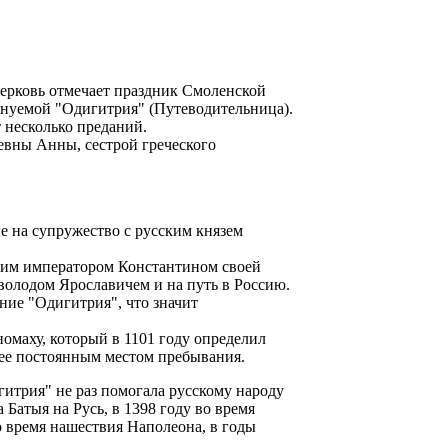
ерковь отмечает праздник Смоленской
нуемой "Одигитрия" (Путеводительница).
 несколько преданий.
евны Анны, сестрой греческого
 на супружество с русским князем
ским императором Константином своей
володом Ярославичем и на путь в Россию.
ние "Одигитрия", что значит
омаху, который в 1101 году определил
ее постоянным местом пребывания.
итрия" не раз помогала русскому народу
 Батыя на Русь, в 1398 году во время
о время нашествия Наполеона, в годы