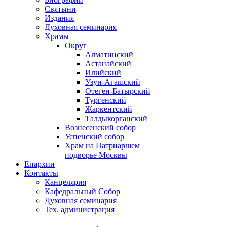
Святыни
Издания
Духовная семинария
Храмы
Округ
Алматинский
Астанайский
Илийский
Узун-Агашский
Отеген-Батырский
Тургенский
Жаркентский
Талдыкорганский
Вознесенский собор
Успенский собор
Храм на Патриаршем
подворье Москвы
Епархии
Контакты
Канцелярия
Кафедральный Собор
Духовная семинария
Тех. администрация