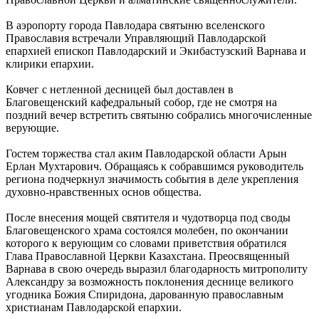
В аэропорту города Павлодара святыню вселенского
Православия встречали Управляющий Павлодарской
епархией епископ Павлодарский и Экибастузский Варнава и
клирики епархии.
Ковчег с нетленной десницей был доставлен в
Благовещенский кафедральный собор, где не смотря на
поздний вечер встретить святыню собрались многочисленные
верующие.
Гостем торжества стал аким Павлодарской области Арын
Ерлан Мухтарович. Обращаясь к собравшимся руководитель
региона подчеркнул значимость события в деле укрепления
духовно-нравственных основ общества.
После внесения мощей святителя и чудотворца под своды
Благовещенского храма состоялся молебен, по окончании
которого к верующим со словами приветствия обратился
Глава Православной Церкви Казахстана. Преосвященный
Варнава в свою очередь выразил благодарность митрополиту
Александру за возможность поклонения деснице великого
угодника Божия Спиридона, дарованную православным
христианам Павлодарской епархии.