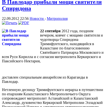
В Павлодар прибыли мощи святителя
Спиридона
22.09.2012 22:56
Новости
-
Митрополия
22 сентября
2012 года, поздним
вечером, ковчег с мощами святителя и
чудотворца Спиридона
Тримифунтского, находящийся в
Казахстане по благословению
Святейшего Патриарха Московского и
всея Руси Кирилла и с согласия митрополита Керкирского и
Паксийского Нектария,
доставлен специальным авиарейсом из Караганды в
Павлодар.
Нетленную десницу Тримифунтского иерарха в путешествии
по епархиям Казахстанского Митрополичьего Округа
сопровождают митрополит Астанайский и Казахстанский
Александр, духовенство Керкирской Митрополии Элладской
Православной Церкви и алматинские священнослужители.