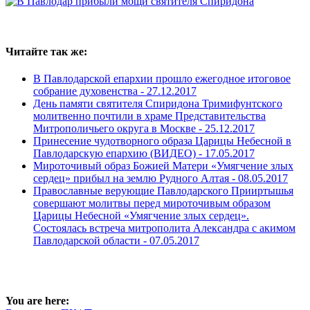
Читайте так же:
В Павлодарской епархии прошло ежегодное итоговое
собрание духовенства -
27.12.2017
День памяти святителя Спиридона Тримифунтского
молитвенно почтили в храме Представительства
Митрополичьего округа в Москве -
25.12.2017
Принесение чудотворного образа Царицы Небесной в
Павлодарскую епархию (ВИДЕО) -
17.05.2017
Мироточивый образ Божией Матери «Умягчение злых
сердец» прибыл на землю Рудного Алтая -
08.05.2017
Православные верующие Павлодарского Прииртышья
совершают молитвы перед мироточивым образом
Царицы Небесной «Умягчение злых сердец».
Состоялась встреча митрополита Александра с акимом
Павлодарской области -
07.05.2017
You are here: