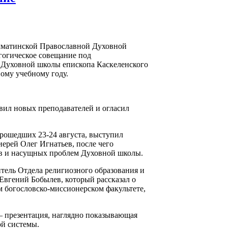
лматинской Православной Духовной
гогическое совещание под
а Духовной школы епископа Каскеленского
ому учебному году.
авил новых преподавателей и огласил
прошедших 23-24 августа, выступил
ерей Олег Игнатьев, после чего
ов и насущных проблем Духовной школы.
тель Отдела религиозного образования и
вгений Бобылев, который рассказал о
 богословско-миссионерском факультете,
– презентация, наглядно показывающая
й системы.