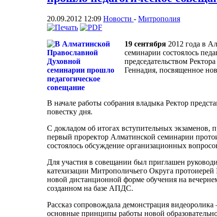
20.09.2012 12:09
Новости
-
Митрополия
19 сентября
2012 года в А
семинарии состоялось педа
председательством Ректор
Геннадия, посвященное нов
В начале работы собрания владыка Ректор предст
повестку дня.
С докладом об итогах вступительных экзаменов, 
первый проректор Алматинской семинарии протои
состоялось обсуждение организационных вопрос
Для участия в совещании был приглашен руководи
катехизации Митрополичьего Округа протоиерей Е
новой дистанционной форме обучения на вечернем
созданном на базе АПДС.
Рассказ сопровождала демонстрация видеоролика 
основные принципы работы новой образовательно