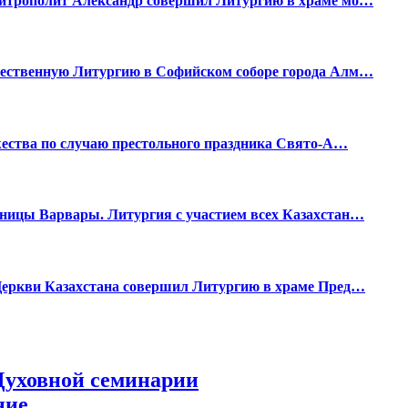
митрополит Александр совершил Литургию в храме мо…
жественную Литургию в Софийском соборе города Алм…
жества по случаю престольного праздника Свято-А…
ницы Варвары. Литургия с участием всех Казахстан…
Церкви Казахстана совершил Литургию в храме Пред…
Духовной семинарии
ние