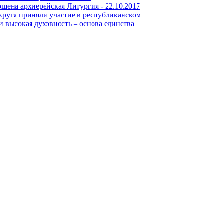
шена архиерейская Литургия -
22.10.2017
круга приняли участие в республиканском
и высокая духовность – основа единства