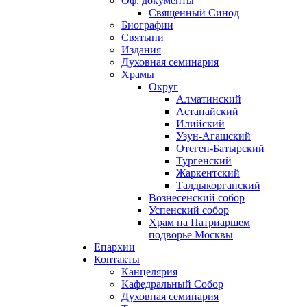
Оф. документы
Священный Синод
Биографии
Святыни
Издания
Духовная семинария
Храмы
Округ
Алматинский
Астанайский
Илийский
Узун-Агашский
Отеген-Батырский
Тургенский
Жаркентский
Талдыкорганский
Вознесенский собор
Успенский собор
Храм на Патриаршем
подворье Москвы
Епархии
Контакты
Канцелярия
Кафедральный Собор
Духовная семинария