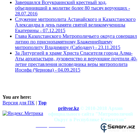
Завершился Всеукраинский крестный ход,
объединивший в молитве более 80 тысяч верующих -
28.07.2016
Служение митрополита Астанайского и Казахстанского
Александра в день памяти святой великомученицы
Екатерины -
07.12.2015
Глава Казахстанского Митрополичьего округа совершил
литию по приснопамятному Блаженнейшему
митрополиту Владимиру (Сабодану) -
23.11.2015
За Литургией в храме Христа Спасителя города Алма-
Аты архипастыри, духовенство и верующие почтили 40-
летие преставления исповедника веры митрополита
Иосифа (Чернова) -
04.09.2015
You are here:
Версия для ПК
|
Top
pritvor.kz
© 2010-2018 Архив
официального сайта "Митрополичий
Округ в Республике Казахстан"
mitropolia.kz
Использование материалов разрешено при
условии наличия активной ссылки на сайт