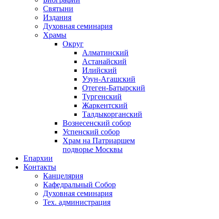
Святыни
Издания
Духовная семинария
Храмы
Округ
Алматинский
Астанайский
Илийский
Узун-Агашский
Отеген-Батырский
Тургенский
Жаркентский
Талдыкорганский
Вознесенский собор
Успенский собор
Храм на Патриаршем
подворье Москвы
Епархии
Контакты
Канцелярия
Кафедральный Собор
Духовная семинария
Тех. администрация