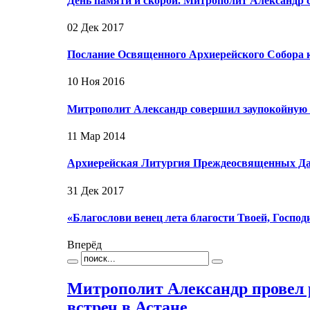
День памяти и скорби. Митрополит Александр
02 Дек 2017
Послание Освященного Архиерейского Собора 
10 Ноя 2016
Митрополит Александр совершил заупокойную
11 Мар 2014
Архиерейская Литургия Преждеосвященных Да
31 Дек 2017
«Благослови венец лета благости Твоей, Госп
Вперёд
Митрополит Александр провел 
встреч в Астане