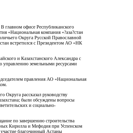
. В главном офисе Республиканского
тия «Национальная компания «?аза?стан
оличьего Округа Русской Православной
хстан встретился с Президентом АО «НК
найского и Казахстанского Александра с
по управлению земельными ресурсами
едседателем правления АО «Национальная
ом.
го Округа рассказал руководству
азахстана; были обсуждены вопросы
ветительских и социально-
щание по завершению строительства
ьных Кирилла и Мефодия при Успенском
и участие благочинный Астаны