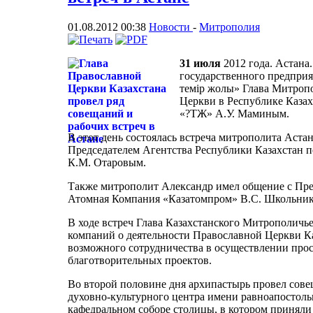
01.08.2012 00:38
Новости
-
Митрополия
31 июля
2012 года. Астана
государственного предприя
темір жолы» Глава Митроп
Церкви в Республике Каза
«?ТЖ» А.У. Маминым.
В этот день состоялась встреча митрополита Аста
Председателем Агентства Республики Казахстан 
К.М. Отаровым.
Также митрополит Александр имел общение с Пр
Атомная Компания «Казатомпром» В.С. Школьник
В ходе встреч Глава Казахстанского Митрополичье
компаний о деятельности Православной Церкви К
возможного сотрудничества в осуществлении прос
благотворительных проектов.
Во второй половине дня архипастырь провел сове
духовно-культурного центра имени равноапостол
кафедральном соборе столицы, в котором принял