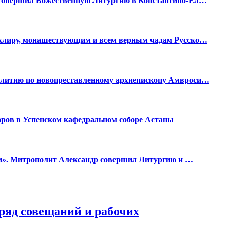
 совершил Божественную Литургию в Константино-Ел…
клиру, монашествующим и всем верным чадам Русско…
 литию по новопреставленному архиепископу Амвроси…
ров в Успенском кафедральном соборе Астаны
оди». Митрополит Александр совершил Литургию и …
ряд совещаний и рабочих