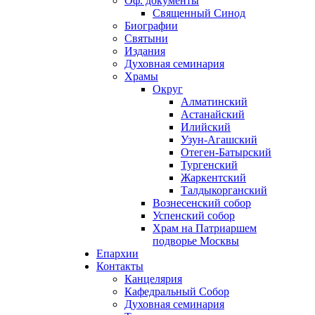
Оф. документы
Священный Синод
Биографии
Святыни
Издания
Духовная семинария
Храмы
Округ
Алматинский
Астанайский
Илийский
Узун-Агашский
Отеген-Батырский
Тургенский
Жаркентский
Талдыкорганский
Вознесенский собор
Успенский собор
Храм на Патриаршем
подворье Москвы
Епархии
Контакты
Канцелярия
Кафедральный Собор
Духовная семинария