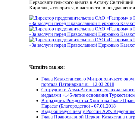
Первосвятительского визита в Астану Святейший
Кирилл», - говорится, в частности, в поздравлен
Читайте так же:
Глава Казахстанского Митрополичьего окру
портала Патриархия.ru -
12.03.2018
Сотрудники Алма-Атинского епархиального
медалями «145-летие основания Туркестанск
В праздник Рождества Христова Главе Прав
Парасат (Благородство) -
07.01.2018
Выдающемуся певцу России А.Ф. Ведернико
Глава Православной Церкви Казахстана наг