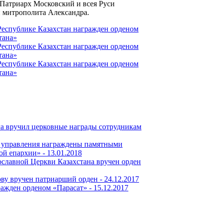
 Патриарх Московский и всея Руси
ии митрополита Александра.
га вручил церковные награды сотрудникам
 управления награждены памятными
ой епархии» -
13.01.2018
ославной Церкви Казахстана вручен орден
ву вручен патриарший орден -
24.12.2017
ражден орденом «Парасат» -
15.12.2017