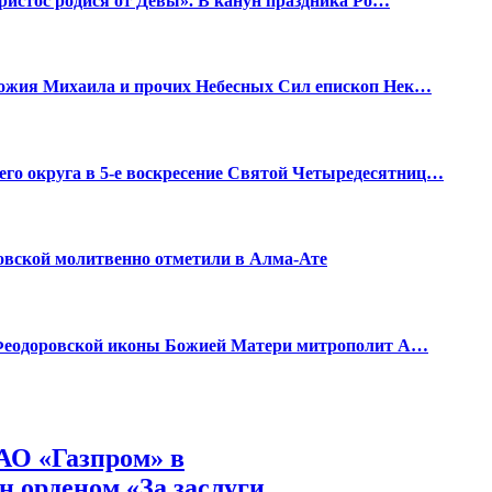
Христос родися от Девы». В канун праздника Ро…
 Божия Михаила и прочих Небесных Сил епископ Нек…
о округа в 5-е воскресение Святой Четыредесятниц…
вской молитвенно отметили в Алма-Ате
к Феодоровской иконы Божией Матери митрополит А…
АО «Газпром» в
н орденом «За заслуги