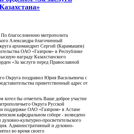
Казахстана»
. По благословению митрополита
ского Александра благочинный
округа архимандрит Сергий (Карамышев)
вительства ОАО «Газпром» в Республике
ысшую награду Казахстанского
рден «За заслуги перед Православной
го Округа поздравил Юрия Васильевича с
редставительства приветственный адрес от
м хотел бы отметить Ваше доброе участие
итрополичьего Округа Русской
ри поддержке ОАО «Газпром» в Астане
пенском кафедральном соборе - возведено
 духовно-культурно-просветительского
дия. Административный и духовно-
ятил во время своего