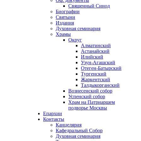
Оф. документы
Священный Синод
Биографии
Святыни
Издания
Духовная семинария
Храмы
Округ
Алматинский
Астанайский
Илийский
Узун-Агашский
Отеген-Батырский
Тургенский
Жаркентский
Талдыкорганский
Вознесенский собор
Успенский собор
Храм на Патриаршем
подворье Москвы
Епархии
Контакты
Канцелярия
Кафедральный Собор
Духовная семинария