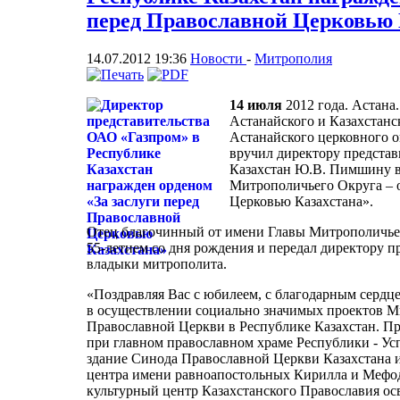
перед Православной Церковью 
14.07.2012 19:36
Новости
-
Митрополия
14 июля
2012 года. Астана
Астанайского и Казахстан
Астанайского церковного 
вручил директору предста
Казахстан Ю.В. Пимшину в
Митрополичьего Округа – о
Церковью Казахстана».
Отец благочинный от имени Главы Митрополичье
55-летием со дня рождения и передал директору п
владыки митрополита.
«Поздравляя Вас с юбилеем, с благодарным сердце
в осуществлении социально значимых проектов М
Православной Церкви в Республике Казахстан. П
при главном православном храме Республики - Ус
здание Синода Православной Церкви Казахстана и
центра имени равноапостольных Кирилла и Мефо
культурный центр Казахстанского Православия осв