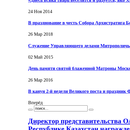
«Днесь всяка тварь веселится и радуется, яко 
24 Ноя 2014
В празднование в честь Собора Архистратига
26 Мар 2018
Служение Управляющего делами Митрополичьег
02 Май 2015
День памяти святой блаженной Матроны Моско
26 Мар 2016
В канун 2-й недели Великого поста и праздни
Вперёд
Директор представительства О
Республике Казахстан награжде