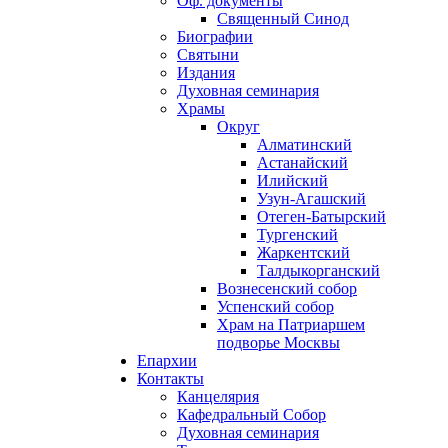
Оф. документы
Священный Синод
Биографии
Святыни
Издания
Духовная семинария
Храмы
Округ
Алматинский
Астанайский
Илийский
Узун-Агашский
Отеген-Батырский
Тургенский
Жаркентский
Талдыкорганский
Вознесенский собор
Успенский собор
Храм на Патриаршем
подворье Москвы
Епархии
Контакты
Канцелярия
Кафедральный Собор
Духовная семинария