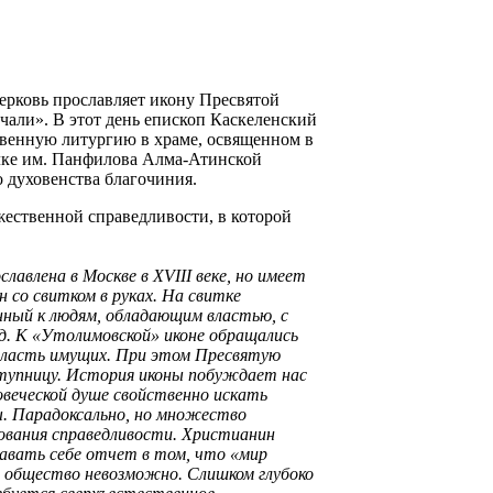
рковь прославляет икону Пресвятой
али». В этот день епископ Каскеленский
венную литургию в храме, освященном в
елке им. Панфилова Алма-Атинской
о духовенства благочиния.
жественной справедливости, в которой
лавлена в Москве в XVIII веке, но имеет
 со свитком в руках. На свитке
ный к людям, обладающим властью, с
д. К «Утолимовской» иконе обращались
власть имущих. При этом Пресвятую
ступницу. История иконы побуждает нас
овеческой душе свойственно искать
. Парадоксально, но множество
бования справедливости. Христианин
авать себе отчет в том, что «мир
е общество невозможно. Слишком глубоко