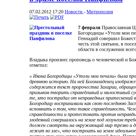
07.02.2012 17:20
Новости
-
Митрополия
7 февраля
Православная Це
Богородицы «Утоли мои печ
Геннадий совершил Божест
честь этой святыни, в пос
области в сослужении всег
Владыка произнес проповедь о человеческой и Бо
отметил:
« Икона Богородицы «Утоли мои печали» была прос
древнюю историю. На ней Богомладенец изображен
содержится текст пророчества Захарии, обращен
призывом творить справедливый и милостивый су
те, кто пострадал от неправедных притеснений 
Богородицу воспринимали как свою последнюю За
вспомнить о том, что такое справедливость. Чел
справедливости и протестовать против неправды
злодеяний совершалось на земле под лозунгом тре
должен смотреть на окружающий мир трезво и д
лежит во зле», что построить на земле идеально