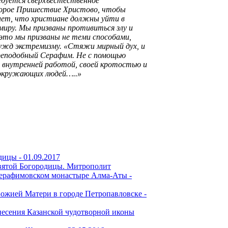
ребуется сверхъестественное
торое Пришествие Христово, чтобы
чает, что христиане должны уйти в
миру. Мы призваны противиться злу и
 это мы призваны не теми способами,
ужд экстремизму. «Стяжи мирный дух, и
преподобный Серафим. Не с помощью
й внутренней работой, своей кротостью и
 окружающих людей…..»
дицы -
01.09.2017
святой Богородицы. Митрополит
ерафимовском монастыре Алма-Аты -
ожией Матери в городе Петропавловске -
несения Казанской чудотворной иконы