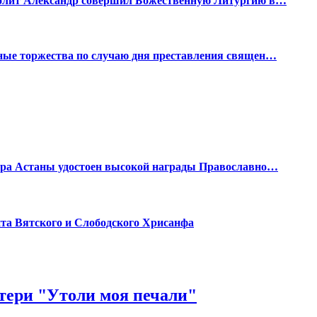
полит Александр совершил Божественную Литургию в…
ные торжества по случаю дня преставления священ…
бора Астаны удостоен высокой награды Православно…
та Вятского и Слободского Хрисанфа
тери "Утоли моя печали"