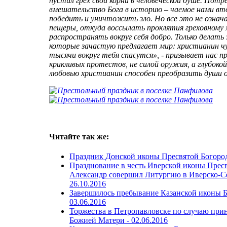
пустил грех свои корни в человеческой душе. Пот
вмешательство Бога в историю – чаемое нами в
победить и уничтожить зло. Но все это не озна
пещеры, откуда воссылать проклятия греховному 
распространять вокруг себя добро. Только делать
которые зачастую предлагает мир: христианин ч
тысячи вокруг тебя спасутся», - призывает нас 
крикливых протестов, не силой оружия, а глубоко
любовью христианин способен преобразить души
Читайте так же:
Праздник Донской иконы Пресвятой Богоро
Празднование в честь Иверской иконы Пре
Александр совершил Литургию в Иверско-С
26.10.2016
Завершилось пребывание Казанской иконы Б
03.06.2016
Торжества в Петропавловске по случаю при
Божией Матери -
02.06.2016