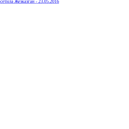
сетила Жезказган -
23.05.2016