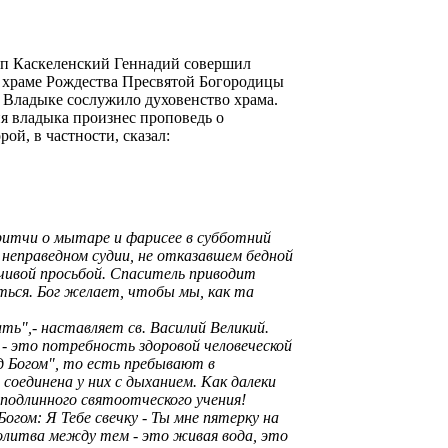
оп Каскеленский Геннадий совершил
храме Рождества Пресвятой Богородицы
 Владыке сослужило духовенство храма.
я владыка произнес проповедь о
рой, в частности, сказал:
ритчи о мытаре и фарисее в субботний
 неправедном судии, не отказавшем бедной
упчивой просьбой. Спаситель приводит
ться. Бог желает, чтобы мы, как та
ь",- наставляет св. Василий Великий.
 - это потребность здоровой человеческой
д Богом", то есть пребывают в
оединена у них с дыханием. Как далеки
подлинного святоотческого учения!
огом: Я Тебе свечку - Ты мне пятерку на
 Молитва между тем - это живая вода, это