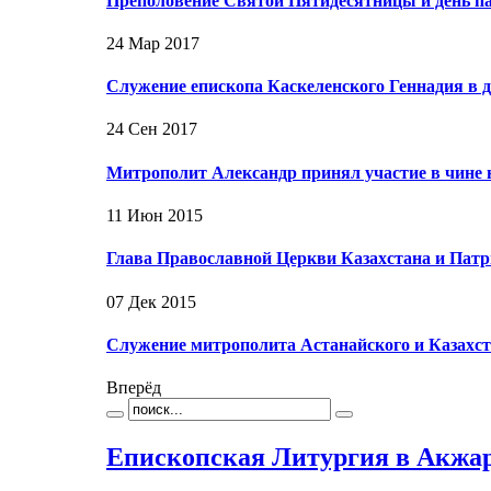
Преполовение Святой Пятидесятницы и день п
24 Мар 2017
Служение епископа Каскеленского Геннадия в 
24 Сен 2017
Митрополит Александр принял участие в чине 
11 Июн 2015
Глава Православной Церкви Казахстана и Патр
07 Дек 2015
Служение митрополита Астанайского и Казахст
Вперёд
Епископская Литургия в Акжа