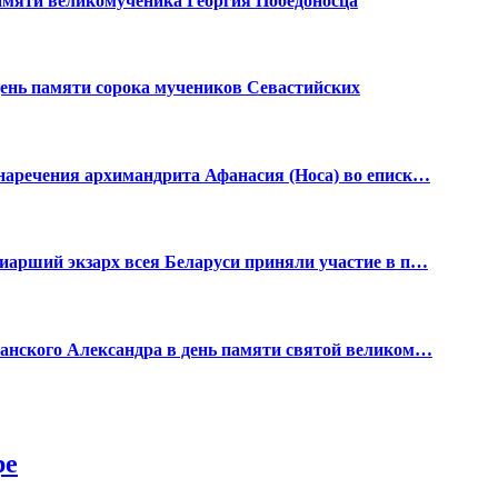
амяти великомученика Георгия Победоносца
день памяти сорока мучеников Севастийских
наречения архимандрита Афанасия (Носа) во еписк…
иарший экзарх всея Беларуси приняли участие в п…
анского Александра в день памяти святой великом…
ре