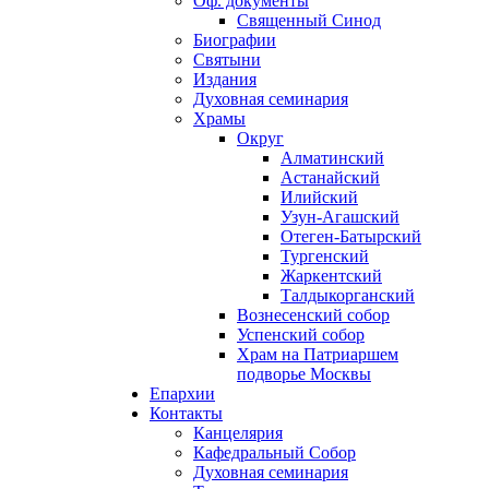
Оф. документы
Священный Синод
Биографии
Святыни
Издания
Духовная семинария
Храмы
Округ
Алматинский
Астанайский
Илийский
Узун-Агашский
Отеген-Батырский
Тургенский
Жаркентский
Талдыкорганский
Вознесенский собор
Успенский собор
Храм на Патриаршем
подворье Москвы
Епархии
Контакты
Канцелярия
Кафедральный Собор
Духовная семинария