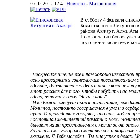
05.02.2012 12:41
Новости
-
Митрополия
В субботу 4 февраля еписк
Божественную Литургию в 
района Акжар г. Алма-Аты.
По окончании богослужени
постоянной молитве, в кото
"Воскресное чтение всем нам хорошо известной п
день предваряется евангельским повествованием о
вдовице, допекавшей его день и ночь своей неуст
этот рассказ для того, чтобы побудить нас моли
вдова, вопияли к Нему "день и ночь".
"Имя Божие следует произносить чаще, чем дышат
Молитва, постоянно совершаемая в уме и в сердце
души. О праведниках говорят, что они "ходят пре
постоянной молитвенной памяти о Боге. Молитва с
бывают наши представления о молитве от этого 
Зачастую мы говорим о молитве как о торговле с Б
экзамене. Я Тебе молебен - Ты мне успех в делах.