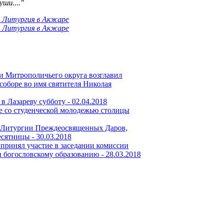
ши...."
и Митрополичьего округа возглавил
соборе во имя святителя Николая
в Лазареву субботу -
02.04.2018
е со студенческой молодежью столицы
 Литургии Преждеосвященных Даров,
есятницы -
30.03.2018
принял участие в заседании комиссии
 богословскому образованию -
28.03.2018