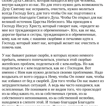
силою Духа Святаго, которая находится внутри человека,
внутри каждого из нас. Но для этого нужно дать возможность
Духу Святому нас исправить, очистить, нужно молиться
всегда Господу Богу, для того чтобы Он нас подготовил к
принятию благодати Святаго Духа. Чтобы Он открыл для нас
великий источник Царства Небесного. Мы приходим к
Господу Иисусу Христу, который говорит нам, «придите ко
мне все труждающиеся и обремененные». Кто, как не мы,
дорогие братья и сестры, труждающиеся и обремененные,
кому, как не нам, с нашими скорбями и печалями идти к
Господу, который зовет нас, который желает нас очистить и
помочь нам.
У нас бывают разные скорби, в которых нужно немного
пребыть, немного попечалиться, упиться этой скорбью
житейских проблем, поделиться ей с кем-нибудь. Но как
поделиться и с кем поделиться, как не с Господом. Вот
именно с Ним нам нужно делиться своими проблемами. Надо
воздыхать от всего сердца к Нему, чтобы Он помог нам, чтобы
нас избавил от бед и скорбей. Для того чтобы Он нас вывел из
затруднительных ситуаций. А ведь мы часто находимся, как
ослепленные. Не понимаем и не видим того, что происходит
из-за обид каких-то, из-за собственных грехов, из-за
собственного непонимания, из-за собственной нелюбви,
находимся в слепоте этой. И только благодаря Благодати