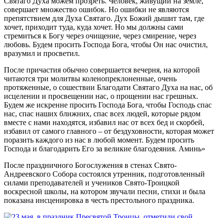
Святаго Духа можем прозреть. Человек, живущий на земле,
совершает множество ошибок. Но ошибки не являются
препятствием для Духа Святаго. Дух Божий дышит там, где
хочет, приходит туда, куда хочет. Но мы должны сами
стремиться к Богу через очищение, через смирение, через
любовь. Будем просить Господа Бога, чтобы Он нас очистил,
вразумил и просветил.
После причастия обычно совершается вечерня, на которой
читаются три молитвы коленопреклоненные, очень
протяженные, о сошествии Благодати Святаго Духа на нас, об
исцелении и просвещении нас, о прощении нас грешных.
Будем же искренне просить Господа Бога, чтобы Господь спас
нас, спас наших ближних, спас всех людей, которые рядом
вместе с нами находятся, избавил нас от всех бед и скорбей,
избавил от самого главного – от бездуховности, которая может
поразить каждого из нас в любой момент. Будем просить
Господа и благодарить Его за великие благодеяния. Аминь»
После праздничного Богослужения в стенах Свято-
Андреевского Собора состоялся утренник, подготовленный
силами преподавателей и учеников Свято-Троицкой
воскресной школы, на котором звучали песни, стихи и была
показана инсценировка в честь престольного праздника.