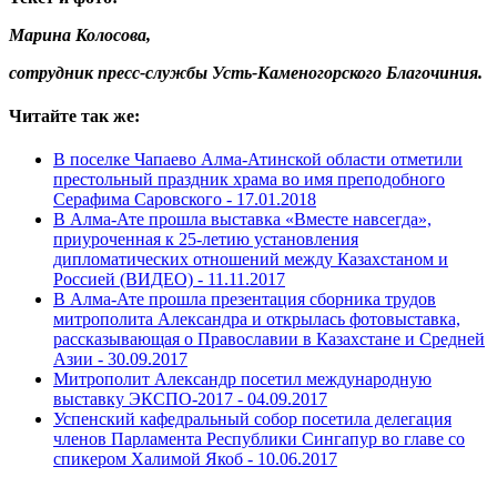
Марина Колосова,
сотрудник пресс-службы Усть-Каменогорского Благочиния.
Читайте так же:
В поселке Чапаево Алма-Атинской области отметили
престольный праздник храма во имя преподобного
Серафима Саровского -
17.01.2018
В Алма-Ате прошла выставка «Вместе навсегда»,
приуроченная к 25-летию установления
дипломатических отношений между Казахстаном и
Россией (ВИДЕО) -
11.11.2017
В Алма-Ате прошла презентация сборника трудов
митрополита Александра и открылась фотовыставка,
рассказывающая о Православии в Казахстане и Средней
Азии -
30.09.2017
Митрополит Александр посетил международную
выставку ЭКСПО-2017 -
04.09.2017
Успенский кафедральный собор посетила делегация
членов Парламента Республики Сингапур во главе со
спикером Халимой Якоб -
10.06.2017