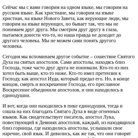
Сейчас мы с вами говорим на одном языке, мы говорим на
русском языке. Как христиане, мы говорим на языке
христиан, на языке Нового Завета, как верующие люди, мы
говорим на языке верующих, но бывает так, что мы не
понимаем друг друга. Мы смотрим друг другу в глаза,
пытаемся донести что-то, но наша правда не доходит до
другого человека. Мы не можем сами понять другого
человека.
Сегодня мы вспоминаем другое событие – сошествие Святого
Духа на святых апостолов. Сами апостолы, находясь близ
Господа, тоже часто друг друга не понимали. Кто-то из них
хотел быть выше, кто-то ниже. Кто-то имел претензии к
Господу, как апостол Иуда, который предал его. Но, в конце
концов, смерть и воскрешение Господа, его преславное
Воскресение объединили апостолов, и они находились в
единодушии.
И вот, когда они находились в пике единодушия, тогда и
сошла на них благодать Святаго Духа в виде огненных
языков. Как свидетельствует писатель, апостол Лука,
повествующий в Деяниях апостолов, каждый, из находящихся
близ горницы, где находились апостолы, услышали свое
наречие, свой язык. И дивились, как же так, что они говорят