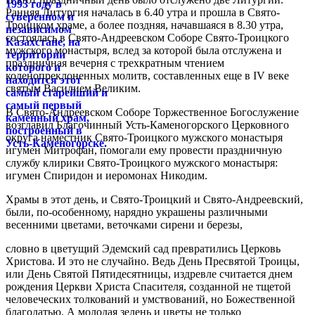
Ранняя Литургия началась в 6.40 утра и прошла в Свято-
Троицком храме, а более поздняя, начавшаяся в 8.30 утра,
состоялась в Свято-Андреевском Соборе Свято-Троицкого
мужского монастыря, вслед за которой была отслужена и
праздничная вечерня с трехкратным чтением
коленопреклоненных молитв, составленных еще в IV веке
святым Василием Великим.
В Свято-Андреевском Соборе Торжественное Богослужение
возглавил Благочинный Усть-Каменогорского Церковного
округа наместник Свято-Троицкого мужского монастыря
игумен Митрофан, помогали ему провести праздничную
службу клирики Свято-Троицкого мужского монастыря:
игумен Спиридон и иеромонах Никодим.
Храмы в этот день, и Свято-Троицкий и Свято-Андреевский,
были, по-особенному, нарядно украшены различными
весенними цветами, веточками сирени и березы,
словно в цветущий Эдемский сад превратились Церковь
Христова. И это не случайно. Ведь День Пресвятой Троицы,
или День Святой Пятидесятницы, издревле считается днем
рождения Церкви Христа Спасителя, созданной не тщетой
человеческих толкований и умствований, но Божественной
благодатью. А молодая зелень и цветы не только