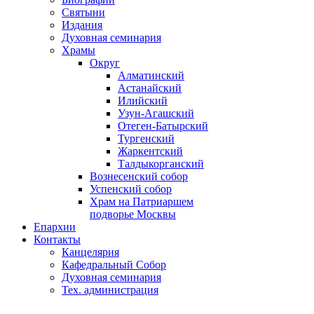
Святыни
Издания
Духовная семинария
Храмы
Округ
Алматинский
Астанайский
Илийский
Узун-Агашский
Отеген-Батырский
Тургенский
Жаркентский
Талдыкорганский
Вознесенский собор
Успенский собор
Храм на Патриаршем
подворье Москвы
Епархии
Контакты
Канцелярия
Кафедральный Собор
Духовная семинария
Тех. администрация