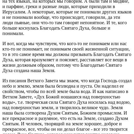
на тех языках, на которых мы говорим. А были там и мидяне,
и парфяне, греки и разные люди, которые приходили в
Иерусалим. А некоторые, которые не понимали других языков
и не понимали вообще, что происходит, говорили, да эти
люди пьяные, они что-то там говорят непонятное. И те, кого
больше коснулась Благодать Святаго Духа, больше и
понимали.
И вот, когда мы чувствуем, что кого-то не понимаем или нас
кто-то не понимает, не понимаем своей жизненной ситуации,
то в это самое время мы должны призывать Благодать Святаго
Духа, которая вразумляет и поясняет, расставляет все вещи в
жизни должным образом, потому что Благодатью Святаго
Духа создана наша Земля.
Из писания Ветхого Завета мы знаем, что когда Господь создал
небо и землю, земля была безлюдна и пуста. Он наделил ее
свойством, чтобы по всей земле была вода. И как написано в
Ветхом Завете, «Дух Божий ношашеся над поверхностью
воды», т.е. творческая сила Святаго Духа носилась над водою,
над поверхностью земли, и творилось великое чудо. Земля
наша была сотворена Духом Святым, Божием промыслом. И
все прекрасное и разумное, что есть на Земле, создано Духом
Святым. И человек, творящий на земле хорошее, доброе и
прекрасное, все, чтобы он ни делал благое - все это творится