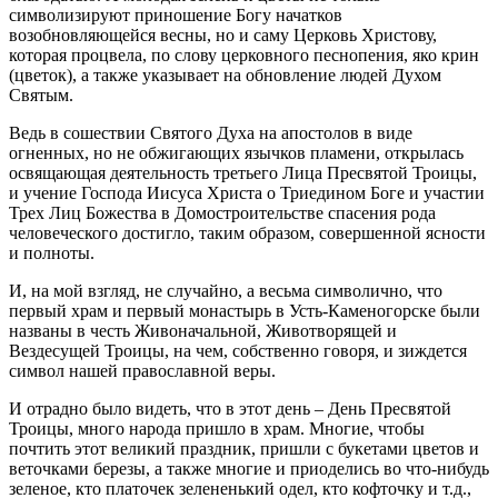
символизируют приношение Богу начатков
возобновляющейся весны, но и саму Церковь Христову,
которая процвела, по слову церковного песнопения, яко крин
(цветок), а также указывает на обновление людей Духом
Святым.
Ведь в сошествии Святого Духа на апостолов в виде
огненных, но не обжигающих язычков пламени, открылась
освящающая деятельность третьего Лица Пресвятой Троицы,
и учение Господа Иисуса Христа о Триедином Боге и участии
Трех Лиц Божества в Домостроительстве спасения рода
человеческого достигло, таким образом, совершенной ясности
и полноты.
И, на мой взгляд, не случайно, а весьма символично, что
первый храм и первый монастырь в Усть-Каменогорске были
названы в честь Живоначальной, Животворящей и
Вездесущей Троицы, на чем, собственно говоря, и зиждется
символ нашей православной веры.
И отрадно было видеть, что в этот день – День Пресвятой
Троицы, много народа пришло в храм. Многие, чтобы
почтить этот великий праздник, пришли с букетами цветов и
веточками березы, а также многие и приоделись во что-нибудь
зеленое, кто платочек зелененький одел, кто кофточку и т.д.,