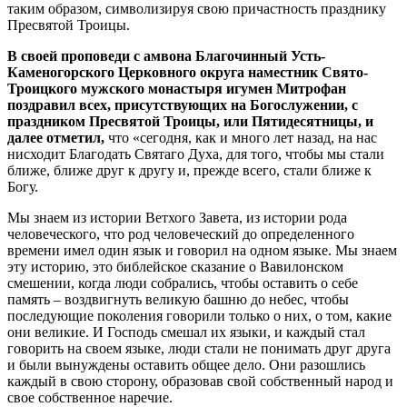
таким образом, символизируя свою причастность празднику
Пресвятой Троицы.
В своей проповеди с амвона Благочинный Усть-
Каменогорского Церковного округа наместник Свято-
Троицкого мужского монастыря игумен Митрофан
поздравил всех, присутствующих на Богослужении, с
праздником Пресвятой Троицы, или Пятидесятницы, и
далее отметил,
что «сегодня, как и много лет назад, на нас
нисходит
Благодать Святаго Духа, для того, чтобы мы стали
ближе, ближе друг к другу и, прежде всего, стали ближе к
Богу.
Мы знаем из истории Ветхого Завета, из истории рода
человеческого, что род человеческий до определенного
времени имел один язык и говорил на одном языке. Мы знаем
эту историю, это библейское сказание о Вавилонском
смешении, когда люди собрались, чтобы оставить о себе
память – воздвигнуть великую башню до небес, чтобы
последующие поколения говорили только о них, о том, какие
они великие. И Господь смешал их языки, и каждый стал
говорить на своем языке, люди стали не понимать друг друга
и были вынуждены оставить общее дело. Они разошлись
каждый в свою сторону, образовав свой собственный народ и
свое собственное наречие.