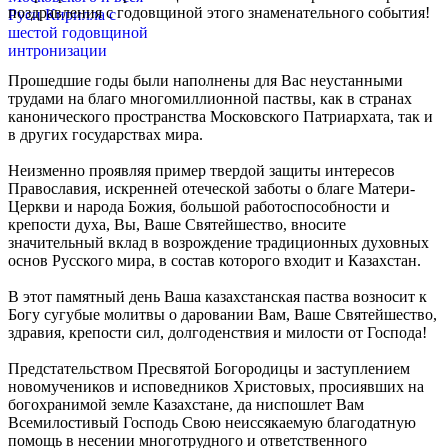
поздравления с годовщиной этого знаменательного события!
Прошедшие годы были наполнены для Вас неустанными
трудами на благо многомиллионной паствы, как в странах
канонического пространства Московского Патриархата, так и
в других государствах мира.
Неизменно проявляя пример твердой защиты интересов
Православия, искренней отеческой заботы о благе Матери-
Церкви и народа Божия, большой работоспособности и
крепости духа, Вы, Ваше Святейшество, вносите
значительный вклад в возрождение традиционных духовных
основ Русского мира, в состав которого входит и Казахстан.
В этот памятный день Ваша казахстанская паства возносит к
Богу сугубые молитвы о даровании Вам, Ваше Святейшество,
здравия, крепости сил, долгоденствия и милости от Господа!
Предстательством Пресвятой Богородицы и заступлением
новомучеников и исповедников Христовых, просиявших на
богохранимой земле Казахстане, да ниспошлет Вам
Всемилостивый Господь Свою неиссякаемую благодатную
помощь в несении многотрудного и ответственного