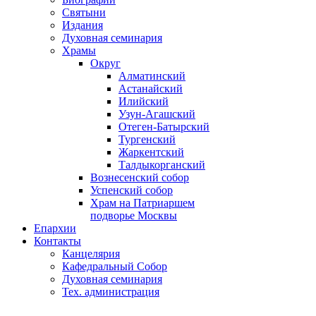
Святыни
Издания
Духовная семинария
Храмы
Округ
Алматинский
Астанайский
Илийский
Узун-Агашский
Отеген-Батырский
Тургенский
Жаркентский
Талдыкорганский
Вознесенский собор
Успенский собор
Храм на Патриаршем
подворье Москвы
Епархии
Контакты
Канцелярия
Кафедральный Собор
Духовная семинария
Тех. администрация