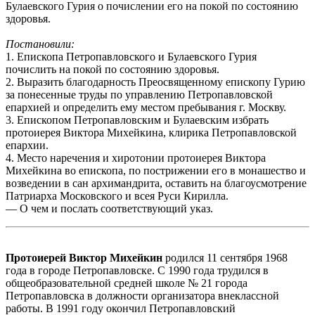
Булаевского Гурия о почислении его на покой по состоянию
здоровья.
Постановили:
1. Епископа Петропавловского и Булаевского Гурия
почислить на покой по состоянию здоровья.
2. Выразить благодарность Преосвященному епископу Гурию
за понесенные труды по управлению Петропавловской
епархией и определить ему местом пребывания г. Москву.
3. Епископом Петропавловским и Булаевским избрать
протоиерея Виктора Михейкина, клирика Петропавловской
епархии.
4. Место наречения и хиротонии протоиерея Виктора
Михейкина во епископа, по пострижении его в монашество и
возведении в сан архимандрита, оставить на благоусмотрение
Патриарха Московского и всея Руси Кирилла.
— О чем и послать соответствующий указ.
Протоиерей Виктор Михейкин
родился 11 сентября 1968
года в городе Петропавловске. С 1990 года трудился в
общеобразовательной средней школе № 21 города
Петропавловска в должности организатора внеклассной
работы. В 1991 году окончил Петропавловский