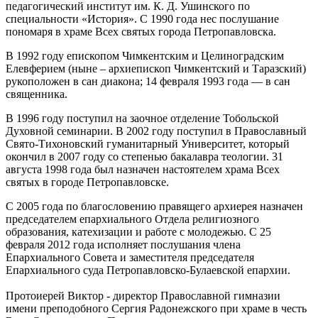
педагогический институт им. К. Д. Ушинского по
специальности «История». С 1990 года нес послушание
пономаря в храме Всех святых города Петропавловска.
В 1992 году епископом Чимкентским и Целиноградским
Елевферием (ныне – архиепископ Чимкентский и Таразский)
рукоположен в сан диакона; 14 февраля 1993 года — в сан
священника.
В 1996 году поступил на заочное отделение Тобольской
Духовной семинарии. В 2002 году поступил в Православный
Свято-Тихоновский гуманитарный Университет, который
окончил в 2007 году со степенью бакалавра теологии. 31
августа 1998 года был назначен настоятелем храма Всех
святых в городе Петропавловске.
С 2005 года по благословению правящего архиерея назначен
председателем епархиального Отдела религиозного
образования, катехизации и работе с молодежью. С 25
февраля 2012 года исполняет послушания члена
Епархиального Совета и заместителя председателя
Епархиального суда Петропавловско-Булаевской епархии.
Протоиерей Виктор - директор Православной гимназии
имени преподобного Сергия Радонежского при храме в честь