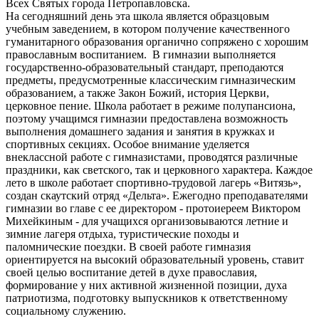
Всех Святых города Петропавловска.
На сегодняшний день эта школа является образцовым
учебным заведением, в котором получение качественного
гуманитарного образования органично сопряжено с хорошим
православным воспитанием. В гимназии выполняется
государственно-образовательный стандарт, преподаются
предметы, предусмотренные классическим гимназическим
образованием, а также Закон Божий, история Церкви,
церковное пение. Школа работает в режиме полупансиона,
поэтому учащимся гимназии предоставлена возможность
выполнения домашнего задания и занятия в кружках и
спортивных секциях. Особое внимание уделяется
внеклассной работе с гимназистами, проводятся различные
праздники, как светского, так и церковного характера. Каждое
лето в школе работает спортивно-трудовой лагерь «Витязь»,
создан скаутский отряд «Дельта». Ежегодно преподавателями
гимназии во главе с ее директором - протоиереем Виктором
Михейкиным - для учащихся организовываются летние и
зимние лагеря отдыха, туристические походы и
паломнические поездки. В своей работе гимназия
ориентируется на высокий образовательный уровень, ставит
своей целью воспитание детей в духе православия,
формирование у них активной жизненной позиции, духа
патриотизма, подготовку выпускников к ответственному
социальному служению.