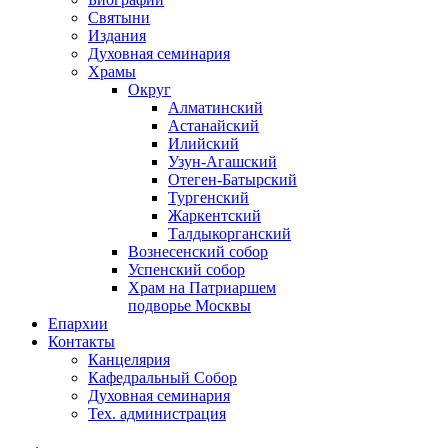
Святыни
Издания
Духовная семинария
Храмы
Округ
Алматинский
Астанайский
Илийский
Узун-Агашский
Отеген-Батырский
Тургенский
Жаркентский
Талдыкорганский
Вознесенский собор
Успенский собор
Храм на Патриаршем
подворье Москвы
Епархии
Контакты
Канцелярия
Кафедральный Собор
Духовная семинария
Тех. администрация