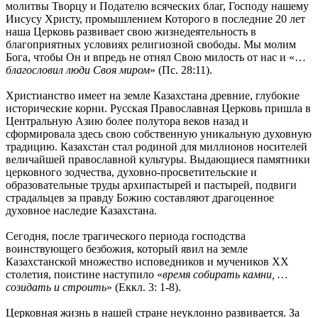
молитвы Творцу и Подателю всяческих благ, Господу нашему
Иисусу Христу, промышлением Которого в последние 20 лет
наша Церковь развивает свою жизнедеятельность в
благоприятных условиях религиозной свободы. Мы молим
Бога, чтобы Он и впредь не отнял Свою милость от нас и «…
благословил люди Своя миром
» (Пс. 28:11).
Христианство имеет на земле Казахстана древние, глубокие
исторические корни. Русская Православная Церковь пришла в
Центральную Азию более полутора веков назад и
сформировала здесь свою собственную уникальную духовную
традицию. Казахстан стал родиной для миллионов носителей
величайшей православной культуры. Выдающиеся памятники
церковного зодчества, духовно-просветительские и
образовательные труды архипастырей и пастырей, подвиги
страдальцев за правду Божию составляют драгоценное
духовное наследие Казахстана.
Сегодня, после трагического периода господства
воинствующего безбожия, который явил на земле
Казахстанской множество исповедников и мучеников XX
столетия, поистине наступило «
время собирать камни, …
созидать и строить
» (Еккл. 3: 1-8).
Церковная жизнь в нашей стране неуклонно развивается. За