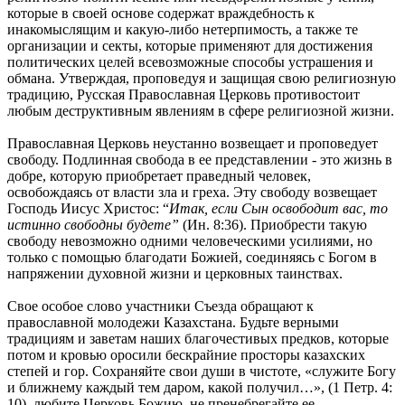
которые в своей основе содержат враждебность к
инакомыслящим и какую-либо нетерпимость, а также те
организации и секты, которые применяют для достижения
политических целей всевозможные способы устрашения и
обмана. Утверждая, проповедуя и защищая свою религиозную
традицию, Русская Православная Церковь противостоит
любым деструктивным явлениям в сфере религиозной жизни.
Православная Церковь неустанно возвещает и проповедует
свободу. Подлинная свобода в ее представлении - это жизнь в
добре, которую приобретает праведный человек,
освобождаясь от власти зла и греха. Эту свободу возвещает
Господь Иисус Христос: “
Итак, если Сын освободит вас, то
истинно свободны будете”
(Ин. 8:36). Приобрести такую
свободу невозможно одними человеческими усилиями, но
только с помощью благодати Божией, соединяясь с Богом в
напряжении духовной жизни и церковных таинствах.
Свое особое слово участники Съезда обращают к
православной молодежи Казахстана. Будьте верными
традициям и заветам наших благочестивых предков, которые
потом и кровью оросили бескрайние просторы казахских
степей и гор. Сохраняйте свои души в чистоте, «служите Богу
и ближнему каждый тем даром, какой получил…», (1 Петр. 4:
10), любите Церковь Божию, не пренебрегайте ее