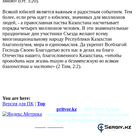
Мною
» (От. 3:20).
Всякий юбилей является важным и радостным событием. Тем
более, если речь идет о юбилеях, значимых для миллионов
людей, - а православная паства Казахстана насчитывает
порядка четырех миллионов человек. В эти знаменательные
праздничные дни участники Съезда желают всему
многонациональному народу Республики Казахстан
благополучия, мира и единомыслия. Да укрепит Всеблагой
Господь Своею Благодатью всех нас в делах на благо
Отечества нашего, благословенного Казахстана, «
чтобы
проводить нам жизнь тихую и безмятежную во всяком
благочестии и чистоте
» (2 Тим, 2:2).
You are here:
Версия для ПК
|
Top
pritvor.kz
© 2010-2018 Архив
официального сайта "Митрополичий
Округ в Республике Казахстан"
mitropolia.kz
Использование материалов разрешено при