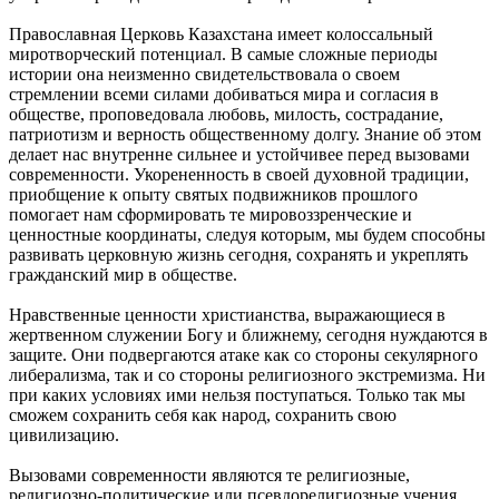
Православная Церковь Казахстана имеет колоссальный
миротворческий потенциал. В самые сложные периоды
истории она неизменно свидетельствовала о своем
стремлении всеми силами добиваться мира и согласия в
обществе, проповедовала любовь, милость, сострадание,
патриотизм и верность общественному долгу. Знание об этом
делает нас внутренне сильнее и устойчивее перед вызовами
современности. Укорененность в своей духовной традиции,
приобщение к опыту святых подвижников прошлого
помогает нам сформировать те мировоззренческие и
ценностные координаты, следуя которым, мы будем способны
развивать церковную жизнь сегодня, сохранять и укреплять
гражданский мир в обществе.
Нравственные ценности христианства, выражающиеся в
жертвенном служении Богу и ближнему, сегодня нуждаются в
защите. Они подвергаются атаке как со стороны секулярного
либерализма, так и со стороны религиозного экстремизма. Ни
при каких условиях ими нельзя поступаться. Только так мы
сможем сохранить себя как народ, сохранить свою
цивилизацию.
Вызовами современности являются те религиозные,
религиозно-политические или псевдорелигиозные учения,