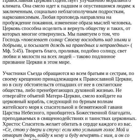
Православная Церковь содействует улучшению морального
климата. Она смело идет к падшим и опустившимся людям: к
заключенным, социально неблагополучным подросткам,
наркозависимым. Любая проповедь направлена на
пробуждение покаяния, изменение образа мыслей человека,
Церковь способна исцелить и вернуть обществу и таких, от
которых многие отвернулись. Мы памятуем о том, что
Господь «
повелевает солнцу Своему восходить над злыми и
добрыми, и посылает дождь на праведных и неправедных
» (
Мф. 5:45). Творить благо, проливая, подобно солнцу, свет
любви и милости на всех людей – таково подлинное
призвание Церкви в этом мире.
Участники Съезда обращаются ко всем братьям и сестрам, по
своему крещению принадлежащим к Православной Церкви,
но в силу обстоятельств отпадших от нее в сектантские
общества, либо пренебрегающих духовной жизнью. Не
отвергайте объятий Матери-Церкви, смело взойдите на
церковный корабль, следующий по бурным волнам
житейского моря к спасительной и безмятежной гавани
Царства Небесного, приобщитесь Божественной благодати,
преподаваемых в священнодействиях и таинствах церковных.
Христос Спаситель желает обитать в сердце каждого из вас.
«
Се, стою у двери и стучу: если кто услышит голос Мой и
отворит дверь, войду к нему и буду вечерять с ним, и он со