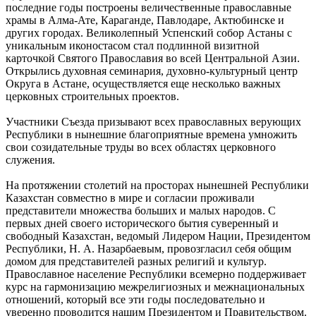
последние годы построены величественные православные
храмы в Алма-Ате, Караганде, Павлодаре, Актюбинске и
других городах. Великолепный Успенский собор Астаны с
уникальным иконостасом стал подлинной визитной
карточкой Святого Православия во всей Центральной Азии.
Открылись духовная семинария, духовно-культурный центр
Округа в Астане, осуществляется еще несколько важных
церковных строительных проектов.
Участники Съезда призывают всех православных верующих
Республики в нынешние благоприятные времена умножить
свои созидательные труды во всех областях церковного
служения.
На протяжении столетий на просторах нынешней Республики
Казахстан совместно в мире и согласии проживали
представители множества больших и малых народов. С
первых дней своего исторического бытия суверенный и
свободный Казахстан, ведомый Лидером Нации, Президентом
Республики, Н. А. Назарбаевым, провозгласил себя общим
домом для представителей разных религий и культур.
Православное население Республики всемерно поддерживает
курс на гармонизацию межрелигиозных и межнациональных
отношений, который все эти годы последовательно и
уверенно проводится нашим Президентом и Правительством.