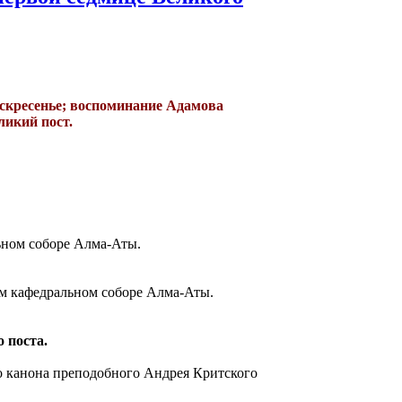
оскресенье; воспоминание Адамова
ликий пост.
ьном соборе Алма-Аты.
ом кафедральном соборе Алма-Аты.
 поста.
о канона преподобного Андрея Критского