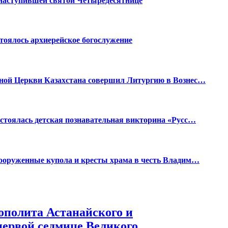
наступившей святой Четыредесятнице
оялось архиерейское богослужение
ной Церкви Казахстана совершил Литургию в Вознес…
стоялась детская познавательная викторина «Русс…
сооруженные купола и кресты храма в честь Владим…
ополита Астанайского и
первой седмице Великого