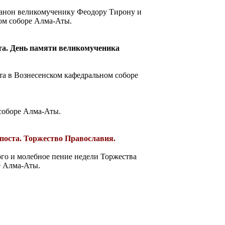
анон великомученику Феодору Тирону и
ом соборе Алма-Аты.
ста. День памяти великомученика
та в Вознесенском кафедральном соборе
соборе Алма-Аты.
о поста. Торжество Православия.
го и молебное пение недели Торжества
е Алма-Аты.