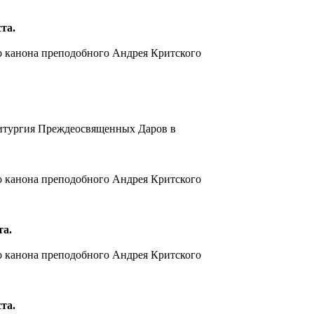
та.
о канона преподобного Андрея Критского
Литургия Преждеосвященных Даров в
о канона преподобного Андрея Критского
та.
о канона преподобного Андрея Критского
та.