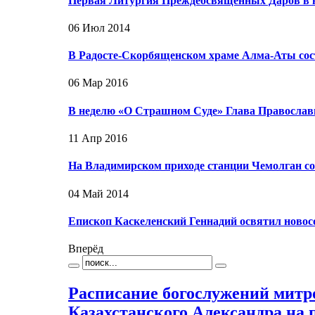
Первая Литургия Преждеосвященных Даров в 
06 Июл 2014
В Радосте-Скорбященском храме Алма-Аты сост
06 Мар 2016
В неделю «О Страшном Суде» Глава Православ
11 Апр 2016
На Владимирском приходе станции Чемолган со
04 Май 2014
Епископ Каскеленский Геннадий освятил ново
Вперёд
Расписание богослужений митр
Казахстанского Александра на 