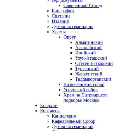
Оф. документы
Священный Синод
Биографии
Святыни
Издания
Духовная семинария
Храмы
Округ
Алматинский
Астанайский
Илийский
Узун-Агашский
Отеген-Батырский
Тургенский
Жаркентский
Талдыкорганский
Вознесенский собор
Успенский собор
Храм на Патриаршем
подворье Москвы
Епархии
Контакты
Канцелярия
Кафедральный Собор
Духовная семинария