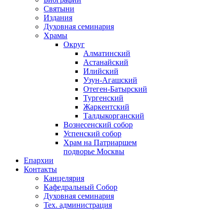
Святыни
Издания
Духовная семинария
Храмы
Округ
Алматинский
Астанайский
Илийский
Узун-Агашский
Отеген-Батырский
Тургенский
Жаркентский
Талдыкорганский
Вознесенский собор
Успенский собор
Храм на Патриаршем
подворье Москвы
Епархии
Контакты
Канцелярия
Кафедральный Собор
Духовная семинария
Тех. администрация