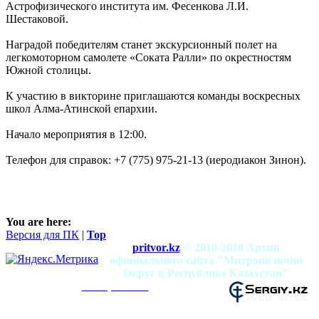
Астрофизического института им. Фесенкова Л.И.
Шестаковой.
Наградой победителям станет экскурсионный полет на
легкомоторном самолете «Соката Ралли» по окрестностям
Южной столицы.
К участию в викторине приглашаются команды воскресных
школ Алма-Атинской епархии.
Начало мероприятия в 12:00.
Телефон для справок: +7 (775) 975-21-13 (иеродиакон Зинон).
You are here:
Версия для ПК
|
Top
pritvor.kz
© 2010-2018 Архив
официального сайта "Митрополичий
Округ в Республике Казахстан"
mitropolia.kz
Использование материалов разрешено при
условии наличия активной ссылки на сайт