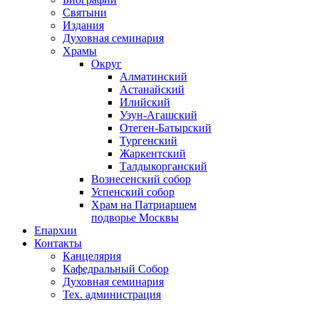
Святыни
Издания
Духовная семинария
Храмы
Округ
Алматинский
Астанайский
Илийский
Узун-Агашский
Отеген-Батырский
Тургенский
Жаркентский
Талдыкорганский
Вознесенский собор
Успенский собор
Храм на Патриаршем
подворье Москвы
Епархии
Контакты
Канцелярия
Кафедральный Собор
Духовная семинария
Тех. администрация