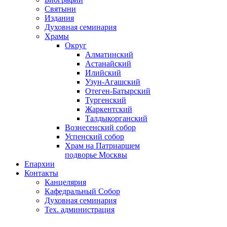
Святыни
Издания
Духовная семинария
Храмы
Округ
Алматинский
Астанайский
Илийский
Узун-Агашский
Отеген-Батырский
Тургенский
Жаркентский
Талдыкорганский
Вознесенский собор
Успенский собор
Храм на Патриаршем
подворье Москвы
Епархии
Контакты
Канцелярия
Кафедральный Собор
Духовная семинария
Тех. администрация