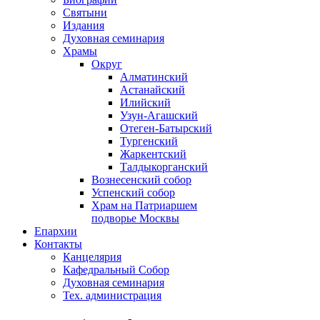
Святыни
Издания
Духовная семинария
Храмы
Округ
Алматинский
Астанайский
Илийский
Узун-Агашский
Отеген-Батырский
Тургенский
Жаркентский
Талдыкорганский
Вознесенский собор
Успенский собор
Храм на Патриаршем
подворье Москвы
Епархии
Контакты
Канцелярия
Кафедральный Собор
Духовная семинария
Тех. администрация