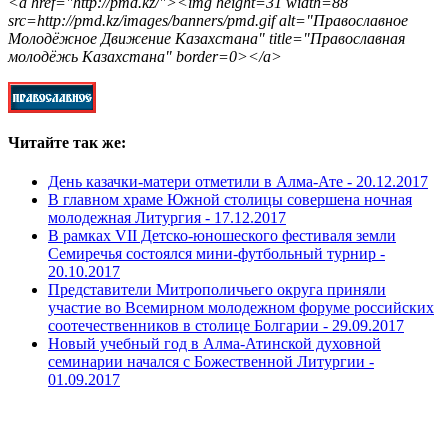
<a href="http://pmd.kz/"><img height=31 width=88
src=http://pmd.kz/images/banners/pmd.gif alt="Православное
Молодёжное Движение Казахстана" title="Православная
молодёжь Казахстана" border=0></a>
Читайте так же:
День казачки-матери отметили в Алма-Ате -
20.12.2017
В главном храме Южной столицы совершена ночная
молодежная Литургия -
17.12.2017
В рамках VII Детско-юношеского фестиваля земли
Семиречья состоялся мини-футбольный турнир -
20.10.2017
Представители Митрополичьего округа приняли
участие во Всемирном молодежном форуме российских
соотечественников в столице Болгарии -
29.09.2017
Новый учебный год в Алма-Атинской духовной
семинарии начался с Божественной Литургии -
01.09.2017