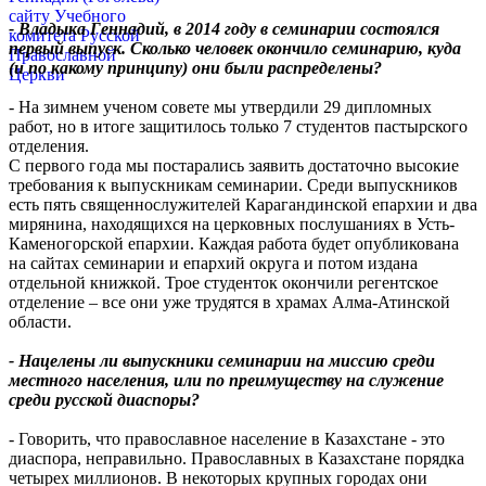
- Владыка Геннадий, в 2014 году в семинарии состоялся
первый выпуск. Сколько человек окончило семинарию, куда
(и по какому принципу) они были распределены?
- На зимнем ученом совете мы утвердили 29 дипломных
работ, но в итоге защитилось только 7 студентов пастырского
отделения.
С первого года мы постарались заявить достаточно высокие
требования к выпускникам семинарии. Среди выпускников
есть пять священнослужителей Карагандинской епархии и два
мирянина, находящихся на церковных послушаниях в Усть-
Каменогорской епархии. Каждая работа будет опубликована
на сайтах семинарии и епархий округа и потом издана
отдельной книжкой. Трое студенток окончили регентское
отделение – все они уже трудятся в храмах Алма-Атинской
области.
- Нацелены ли выпускники семинарии на миссию среди
местного населения, или по преимуществу на служение
среди русской диаспоры?
- Говорить, что православное население в Казахстане - это
диаспора, неправильно. Православных в Казахстане порядка
четырех миллионов. В некоторых крупных городах они