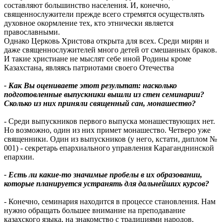
составляют большинство населения. И, конечно,
священнослужители прежде всего стремятся осуществлять
духовное окормление тех, кто этнически является
православными.
Однако Церковь Христова открыта для всех. Среди мирян и
даже священнослужителей много детей от смешанных браков.
И такие христиане не мыслят себе иной Родины кроме
Казахстана, являясь патриотами своего Отечества
- Как Вы оцениваете этот результат: насколько
подготовленные выпускники вышли из стен семинарии?
Сколько из них приняли священный сан, монашество?
- Среди выпускников первого выпуска монашествующих нет.
Но возможно, один из них примет монашество. Четверо уже
священники. Один из выпускников (у него, кстати, диплом №
001) - секретарь епархиального управления Караганднинской
епархии.
- Есть ли какие-то значимые пробелы в их образовании,
которые планируется устранять для дальнейших курсов?
- Конечно, семинария находится в процессе становления. Нам
нужно обращать большее внимание на преподавание
казахского языка, на знакомство с традициями народов,