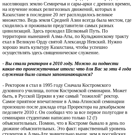
населяющих землю Семиречья и сары-арки с древних времен,
на изучение новых религиозных движений, которых в
Казахстане в последние 20 лет расплодилось великое
множество. Ведь земля Средней Азии всегда была местом, где
сходились и проживали представители самых разных
цивилизаций. Здесь проходил Шелковый Путь. По
территории нынешней Алма-Аты, по Кульджинскому тракту
ехал в Великую Орду святой Александр Невский. Нужно
хорошо знать культуру Казахстана, чтобы успешно
осуществлять здесь священническое служение.
- Вы стали ректором в 2010 году. Можно ли подвести
какие-то промежуточные итоги: что для Вас за эти 4 года
служения было самым запоминающимся?
- Ректором я стал в 1995 году Сначала Костромского
духовного училища, потом Костромской семинарии. Может
быть, в Русской Церкви я уже самый "пожилой" ректор.
Самое приятное впечатление в Алма-Атинской семинарии
произошло после доклада отца Проректора на декабрьском
педсовете 2010 г. Он сообщил что за все первое полугодие в
семинарии студентами написано только 12 (!)
объяснительных. Помню, что в Костроме бывало в день по
дюжине объяснительных. Это факт: нравственный уровень
студентов в Алма-Ате значительно выше, чем в российских