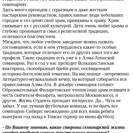
семинариях.
Здесь много приходов с серьезным и даже жестким
пастырским руководством, православные люди небольших
городов и сел ценят свой храм, привязаны к храму. Храм
связывает их с русской культурой. Дети очень любят храмы и
глубоко проникают в смысл религиозной традиции,
отличаются благочестием.
Убежден, что любое учебное заведение можно назвать
состоявшимся, если в нем утвердились какие-то особые
традиции, которые отличают его от других школ того же
профиля. Такие традиции есть уже и у Алма-Атинской
семинарии. Раз в год у нас проходит Всеказахстанская
викторина, своеобразный брейн-ринг, посвященный
историко-богословской тематике, На масленице - непременно
литературно-музыкальный вечер, на который собирается вся
православная Алма-Ата. В декабре семинария готовит
Образовательные Филаретовские чтения (наш храм освящен в
честь святителя Филарета, митрополита Московского), и
другое. Жизнь студента проходит интересно. Да... Чуть не
забыл. У нас лучшая футбольная команда, если брать все
семинарии Сибири: неожиданно для всех наши ребята
выиграли год назад в Томске турнир по мини-футболу.
- По Вашему мнению, какие стороны семинарской жизни
сегодня требуют самого пристального внимания?