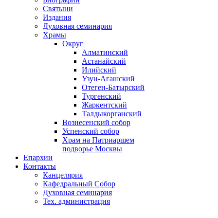
Святыни
Издания
Духовная семинария
Храмы
Округ
Алматинский
Астанайский
Илийский
Узун-Агашский
Отеген-Батырский
Тургенский
Жаркентский
Талдыкорганский
Вознесенский собор
Успенский собор
Храм на Патриаршем
подворье Москвы
Епархии
Контакты
Канцелярия
Кафедральный Собор
Духовная семинария
Тех. администрация