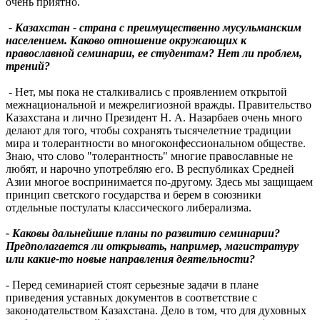
очень приятно.
- Казахстан - страна с преимущественно мусульманским
населением. Каково отношение окружающих к
православной семинарии, ее студентам? Нет ли проблем,
трений?
- Нет, мы пока не сталкивались с проявлением открытой
межнациональной и межрелигиозной вражды. Правительство
Казахстана и лично Президент Н. А. Назарбаев очень много
делают для того, чтобы сохранять тысячелетние традиции
мира и толерантности во многоконфессиональном обществе.
Знаю, что слово "толерантность" многие православные не
любят, и нарочно употребляю его. В республиках Средней
Азии многое воспринимается по-другому. Здесь мы защищаем
принцип светского государства и берем в союзники
отдельные постулаты классического либерализма.
- Каковы дальнейшие планы по развитию семинарии?
Предполагается ли открывать, например, магистратуру
или какие-то новые направления деятельности?
- Перед семинарией стоят серьезные задачи в плане
приведения уставных документов в соответствие с
законодательством Казахстана. Дело в том, что для духовных