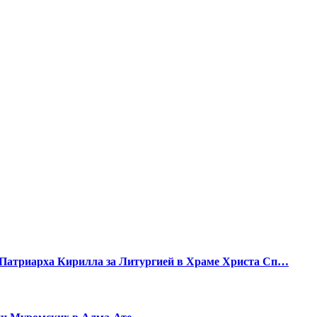
Патриарха Кирилла за Литургией в Храме Христа Сп…