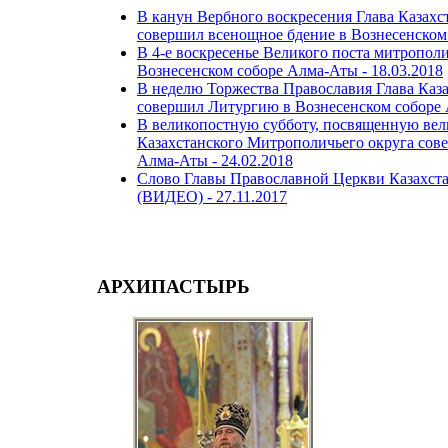
В канун Вербного воскресения Глава Казахс
совершил всенощное бдение в Вознесенском
В 4-е воскресенье Великого поста митропо
Вознесенском соборе Алма-Аты -
18.03.2018
В неделю Торжества Православия Глава Каз
совершил Литургию в Вознесенском соборе
В великопостную субботу, посвященную вел
Казахстанского Митрополичьего округа сов
Алма-Аты -
24.02.2018
Слово Главы Православной Церкви Казахста
(ВИДЕО) -
27.11.2017
АРХИПАСТЫРЬ