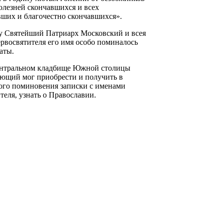
болезней скончавшихся и всех
вших и благочестно скончавшихся».
оду Святейший Патриарх Московский и всея
рвосвятителя его имя особо поминалось
аты.
ентральном кладбище Южной столицы
ающий мог приобрести и получить в
ного поминовения записки с именами
еля, узнать о Православии.