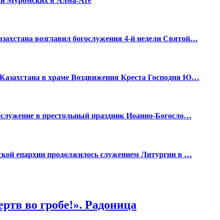
ии Муромских в Алма-Ате
ахстана возглавил богослужения 4-й недели Святой…
Казахстана в храме Воздвижения Креста Господня Ю…
ослужение в престольный праздник Иоанно-Богосло…
ской епархии продолжилось служением Литургии в …
ертв во гробе!». Радоница