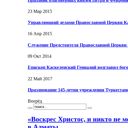
Праздник благоверных князей Петра и Феврон
23 Мар 2015
Управляющий делами Православной Церкви Каз
16 Апр 2015
Служение Предстоятеля Православной Церкви 
09 Окт 2014
Епископ Каскеленский Геннадий возглавил бог
22 Май 2017
Празднование 145-летия учреждения Туркестан
Вперёд
«Воскрес Христос, и никто не м
в Алматы