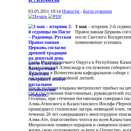
03.05.2011 19:14
Новости
-
Богослужения
3 мая
– вторник 2-й седмиц
Православная Церковь согл
после Светлого Воскресени
поминовение усопших.
Глава Митрополичьего Округа в Республике Каза
Казахстанский Александр в сослужении соборног
Литургию в Вознесенском кафедральном соборе г
пасхальной заупокойной литией.
После полудня владыка митрополит прибыл на це
где в сослужении благочинных, руководителей о
столицы, при стечении богомольцев совершил па
Алма-Атинского и Казахстанского Иосифа (Чернов
прошедшего сталинские лагеря, немецкий плен, тя
течении 20 лет совершавшего многотрудное еписк
Алма-Ате, благоговейно чтится во всем Казахстане
Митрополии помянул иерархов и священнослужите
жизнь свою положивших за веру и Отечество, все