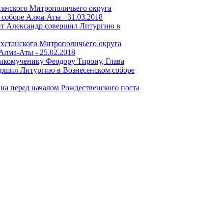
танского Митрополичьего округа
 соборе Алма-Аты -
31.03.2018
лит Александр совершил Литургию в
ахстанского Митрополичьего округа
 Алма-Аты -
25.02.2018
икомученику Феодору Тирону, Глава
ершил Литургию в Вознесенском соборе
на перед началом Рождественского поста