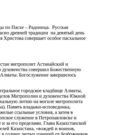
ы по Пасхе – Радоница. Русская
асно древней традиции на девятый день
я Христова совершает особое пасхальное
хстан митрополит Астанайский и
о духовенства совершил Божественную
. Алматы. Богослужение завершилось
нтральное городское кладбище Алматы,
тделов Митрополии и духовенства Южной
схальную литию на могиле митрополита
а). Память владыки-исповедника,
желые ссыльные условия, а затем в
опское служение в Петропавловске и
 и за его пределами. Глава Казахстанской
лей Казахстана, «вождей и воинов,
х в годину лютых гонений от безбожников