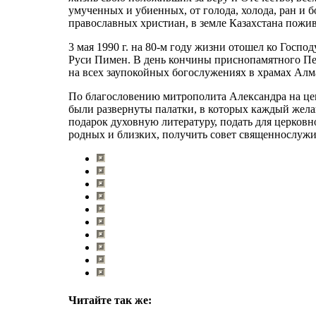
умученных и убиенных, от голода, холода, ран и 
православных христиан, в земле Казахстана пожи
3 мая 1990 г. на 80-м году жизни отошел ко Госп
Руси Пимен. В день кончины приснопамятного Пе
на всех заупокойных богослужениях в храмах Алм
По благословению митрополита Александра на ц
были развернуты палатки, в которых каждый жел
подарок духовную литературу, подать для церков
родных и близких, получить совет священнослужит
Читайте так же: