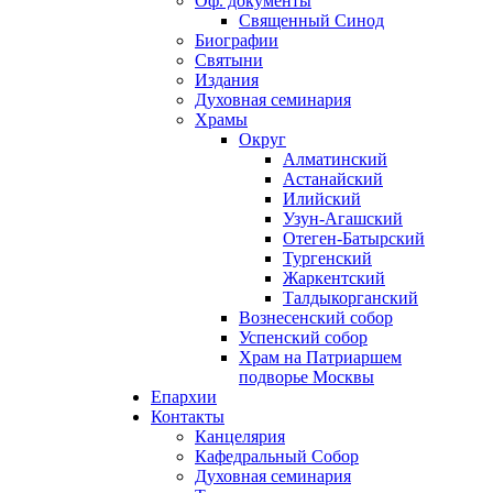
Оф. документы
Священный Синод
Биографии
Святыни
Издания
Духовная семинария
Храмы
Округ
Алматинский
Астанайский
Илийский
Узун-Агашский
Отеген-Батырский
Тургенский
Жаркентский
Талдыкорганский
Вознесенский собор
Успенский собор
Храм на Патриаршем
подворье Москвы
Епархии
Контакты
Канцелярия
Кафедральный Собор
Духовная семинария