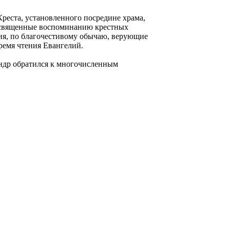
Креста, установленного посредине храма,
посвященные воспоминанию крестных
ия, по благочестивому обычаю, верующие
ремя чтения Евангелий.
ндр обратился к многочисленным