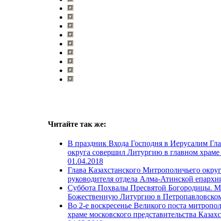
Читайте так же:
В праздник Входа Господня в Иерусалим Гл
округа совершил Литургию в главном храм
01.04.2018
Глава Казахстанского Митрополичьего окру
руководителя отдела Алма-Атинской епархи
Суббота Похвалы Пресвятой Богородицы. М
Божественную Литургию в Петропавловско
Во 2-е воскресенье Великого поста митроп
храме московского представительства Казах