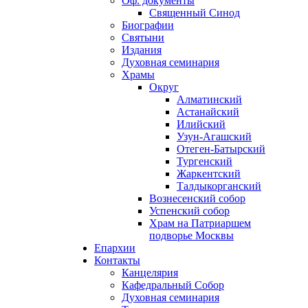
Оф. документы
Священный Синод
Биографии
Святыни
Издания
Духовная семинария
Храмы
Округ
Алматинский
Астанайский
Илийский
Узун-Агашский
Отеген-Батырский
Тургенский
Жаркентский
Талдыкорганский
Вознесенский собор
Успенский собор
Храм на Патриаршем
подворье Москвы
Епархии
Контакты
Канцелярия
Кафедральный Собор
Духовная семинария