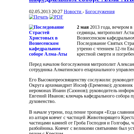
02.05.2013 20:27
Новости
-
Богослужения
2 мая
2013 года, вечером 
седмицы, митрополит Аста
Вознесенском кафедрально
Последование Святых Стра
утреню с чтением 12-ти Ев
крестной смерти и погребе
Перед началом богослужения митрополит Алексан
сотрудника Алматинского епархиального управле
Его Высокопреосвященству сослужили: руководит
Округа архимандрит Иосиф (Еременко); духовник
иеромонах Иоанн (Сазонов); руководитель инфор
Евгений Иванов; ключарь кафедрального собора п
духовенство.
В начале утрени, под пение тропаря «Егда славн
из алтаря ковчег с частицей Животворящего Крест
частицами камней от Гроба Господня и Голгофы, ч
разбойника. Ковчег с великими святынями был ус
рядом с Крестом.