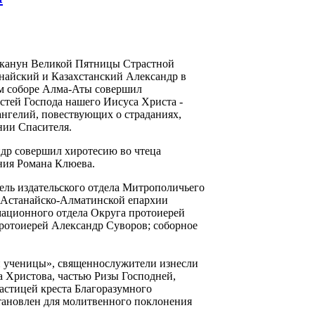
в канун Великой Пятницы Страстной
найский и Казахстанский Александр в
м соборе Алма-Аты совершил
стей Господа нашего Иисуса Христа -
ангелий, повествующих о страданиях,
нии Спасителя.
др совершил хиротесию во чтеца
ния Романа Клюева.
ель издательского отдела Митрополичьего
 Астанайско-Алматинской епархии
мационного отдела Округа протоиерей
ротоиерей Александр Суворов; соборное
ии ученицы», священнослужители изнесли
а Христова, частью Ризы Господней,
астицей креста Благоразумного
тановлен для молитвенного поклонения