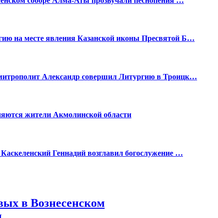
есенском соборе Алма-Аты прозвучали песнопения …
гию на месте явления Казанской иконы Пресвятой Б…
 митрополит Александр совершил Литургию в Троицк…
няются жители Акмолинской области
п Каскеленский Геннадий возглавил богослужение …
вых в Вознесенском
ы