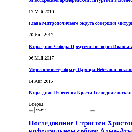
За воскресной архиерейской Литургией в Возн
15 Май 2016
Глава Митрополичьего округа совершил Литур
20 Янв 2017
В праздник Собора Предтечи Господня Иоанна
06 Май 2017
Мироточивому образу Царицы Небесной покло
14 Авг 2015
В праздник Изнесения Креста Господня еписко
Вперёд
Последование Страстей Христо
кафедральном соборе Алма-Ат