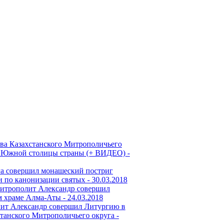
ава Казахстанского Митрополичьего
е Южной столицы страны (+ ВИДЕО) -
га совершил монашеский постриг
и по канонизации святых -
30.03.2018
итрополит Александр совершил
м храме Алма-Аты -
24.03.2018
олит Александр совершил Литургию в
станского Митрополичьего округа -