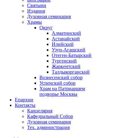
Святыни
Издания
Духовная семинария
Храмы
Округ
Алматинский
Астанайский
Илийский
Узун-Агашский
Отеген-Батырский
Тургенский
Жаркентский
Талдыкорганский
Вознесенский собор
Успенский собор
Храм на Патриаршем
подворье Москвы
Епархии
Контакты
Канцелярия
Кафедральный Собор
Духовная семинария
Тех. администрация