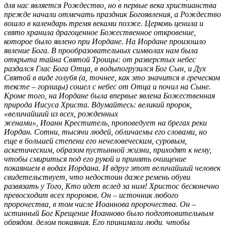
для нас является Рождество, но в первые века христианства
прежде начали отмечать праздник Богоявления, а Рождество
вошло в календарь тремя веками позже. Церковь ценила и
свято хранила драгоценное Божественное откровение,
которое было явлено при Иордане. На Иордане произошло
явление Бога. В прообразовательных символах нам была
открыта тайна Святой Троицы: от разверстых небес
раздался Глас Бога Отца, в водыпогрузился Бог Сын, и Дух
Святой в виде голубя (а, точнее, как это значится в греческом
тексте – горлицы) сошел с небес от Отца и почил на Сыне.
Кроме того, на Иордане была впервые явлена Божественная
природа Иисуса Христа. Вдумайтесь: великий пророк,
«величайший из всех, рожденных
женами», Иоанн Креститель, проповедует на брегах реки
Иордан. Сотни, тысячи людей, обличаемы его словами, но
еще в большей степени его нечеловеческим, суровым,
аскетическим, образом пустынной жизни, приходят к нему,
чтобы смириться под его рукой и принять очищение
покаянием в водах Иордана. И вдруг этот величайший человек
свидетельствует, что недостоин даже ремень обуви
развязать у Того, Кто идет вслед за ним! Христос бесконечно
превосходит всех пророков. Он – источник любого
пророчества, в том числе Иоаннова пророчества. Он –
истинный Бог Крещение Иоанново было подготовительным
обрядом, делом покаяния. Его принимали люди, чтобы